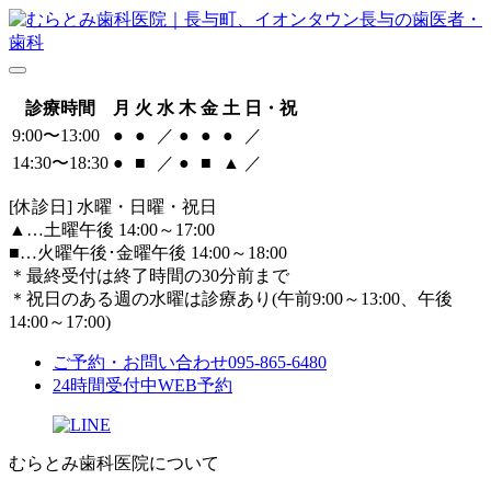
診療時間
月
火
水
木
金
土
日・祝
9:00〜13:00
●
●
／
●
●
●
／
14:30〜18:30
●
■
／
●
■
▲
／
[休診日] 水曜・日曜・祝日
▲
…土曜午後 14:00～17:00
■
…火曜午後･金曜午後 14:00～18:00
＊最終受付は終了時間の30分前まで
＊祝日のある週の水曜は診療あり(午前9:00～13:00、午後
14:00～17:00)
ご予約・お問い合わせ
095-865-6480
24時間受付中
WEB予約
むらとみ歯科医院について