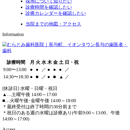
採用について知りたい
診療時間を確認したい
診療カレンダーを確認したい
当院までの地図・アクセス
Information
診療時間
月
火
水
木
金
土
日・祝
9:00〜13:00
●
●
／
●
●
●
／
14:30〜18:30
●
■
／
●
■
▲
／
[休診日] 水曜・日曜・祝日
▲
…土曜午後 14:00～17:00
■
…火曜午後･金曜午後 14:00～18:00
＊最終受付は終了時間の30分前まで
＊祝日のある週の水曜は診療あり(午前9:00～13:00、午後
14:00～17:00)
Access