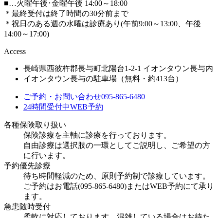
■
…火曜午後･金曜午後 14:00～18:00
＊最終受付は終了時間の30分前まで
＊祝日のある週の水曜は診療あり(午前9:00～13:00、午後
14:00～17:00)
Access
長崎県西彼杵郡長与町北陽台1-2-1 イオンタウン長与内
イオンタウン長与の駐車場（無料・約413台）
ご予約・お問い合わせ
095-865-6480
24時間受付中
WEB予約
各種保険取り扱い
保険診療を主軸に診療を行っております。
自由診療は選択肢の一環としてご説明し、ご希望の方
に行います。
予約優先診療
待ち時間軽減のため、原則予約制で診療しています。
ご予約はお電話(095-865-6480)またはWEB予約にて承り
ます。
急患随時受付
柔軟に対応しております。混雑している場合はお待た