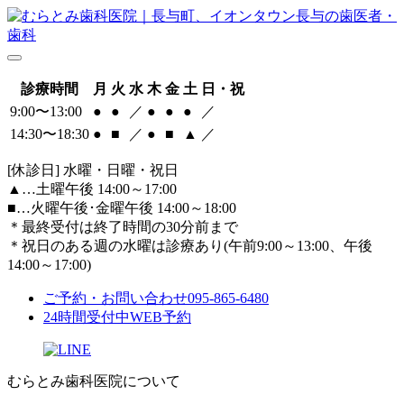
診療時間
月
火
水
木
金
土
日・祝
9:00〜13:00
●
●
／
●
●
●
／
14:30〜18:30
●
■
／
●
■
▲
／
[休診日] 水曜・日曜・祝日
▲
…土曜午後 14:00～17:00
■
…火曜午後･金曜午後 14:00～18:00
＊最終受付は終了時間の30分前まで
＊祝日のある週の水曜は診療あり(午前9:00～13:00、午後
14:00～17:00)
ご予約・お問い合わせ
095-865-6480
24時間受付中
WEB予約
むらとみ歯科医院について