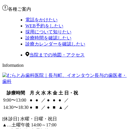
各種ご案内
電話をかけたい
WEB予約をしたい
採用について知りたい
診療時間を確認したい
診療カレンダーを確認したい
当院までの地図・アクセス
Information
診療時間
月
火
水
木
金
土
日・祝
9:00〜13:00
●
●
／
●
●
●
／
14:30〜18:30
●
■
／
●
■
▲
／
[休診日] 水曜・日曜・祝日
▲
…土曜午後 14:00～17:00