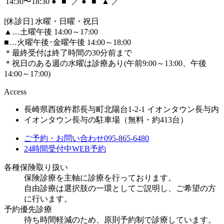
14:30〜18:30
●
■
／
●
■
▲
／
[休診日] 水曜・日曜・祝日
▲
…土曜午後 14:00～17:00
■
…火曜午後･金曜午後 14:00～18:00
＊最終受付は終了時間の30分前まで
＊祝日のある週の水曜は診療あり(午前9:00～13:00、午後
14:00～17:00)
Access
長崎県西彼杵郡長与町北陽台1-2-1 イオンタウン長与内
イオンタウン長与の駐車場（無料・約413台）
ご予約・お問い合わせ
095-865-6480
24時間受付中
WEB予約
各種保険取り扱い
保険診療を主軸に診療を行っております。
自由診療は選択肢の一環としてご説明し、ご希望の方
に行います。
予約優先診療
待ち時間軽減のため、原則予約制で診療しています。