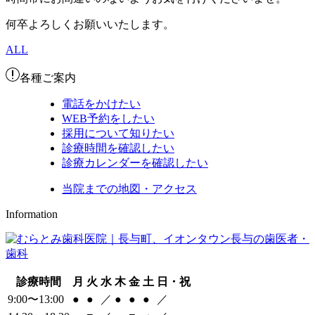
何卒よろしくお願いいたします。
ALL
各種ご案内
電話をかけたい
WEB予約をしたい
採用について知りたい
診療時間を確認したい
診療カレンダーを確認したい
当院までの地図・アクセス
Information
診療時間
月
火
水
木
金
土
日・祝
9:00〜13:00
●
●
／
●
●
●
／