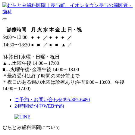
診療時間
月
火
水
木
金
土
日・祝
9:00〜13:00
●
●
／
●
●
●
／
14:30〜18:30
●
■
／
●
■
▲
／
[休診日] 水曜・日曜・祝日
▲
…土曜午後 14:00～17:00
■
…火曜午後･金曜午後 14:00～18:00
＊最終受付は終了時間の30分前まで
＊祝日のある週の水曜は診療あり(午前9:00～13:00、午後
14:00～17:00)
ご予約・お問い合わせ
095-865-6480
24時間受付中
WEB予約
むらとみ歯科医院について